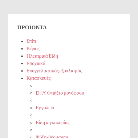
ΠΡΟΪΌΝΤΑ
Σπίτι
Κήπος
Ηλεκτρικά Είδη
Εποχιακά
Επαγγελματικός εξοπλισμός
Κατασκευές
D.I.Y. Φτιάξτο μονός σου
Εργαλεία
Είδη κιγκαλερίας
Ψύξη-θέρμανση