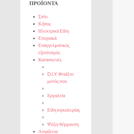
ΠΡΟΪΌΝΤΑ
Σπίτι
Κήπος
Ηλεκτρικά Είδη
Εποχιακά
Επαγγελματικός
εξοπλισμός
Κατασκευές
D.I.Y. Φτιάξτο
μονός σου
Εργαλεία
Είδη κιγκαλερίας
Ψύξη-θέρμανση
Ασφάλεια