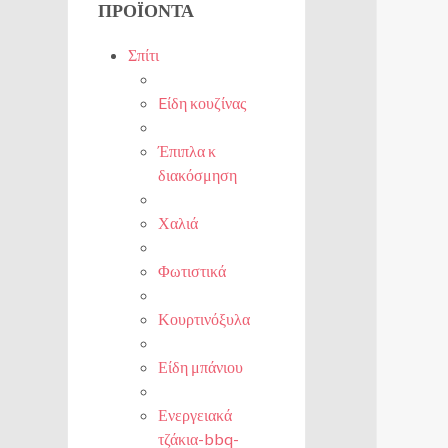
ΠΡΟΪΌΝΤΑ
Σπίτι
Eίδη κουζίνας
Έπιπλα κ
διακόσμηση
Χαλιά
Φωτιστικά
Κουρτινόξυλα
Είδη μπάνιου
Ενεργειακά
τζάκια-bbq-