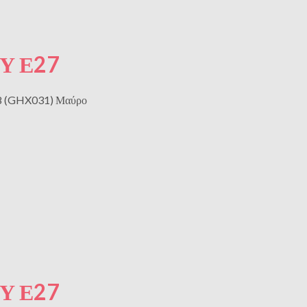
Υ Ε27
8 (GHX031) Μαύρο
Υ Ε27